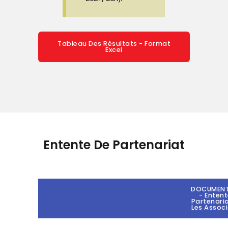
Tableau Des Résultats - Format
Excel
Entente De Partenariat
DOCUMENT
- Enten
Partenari
Les Assoc